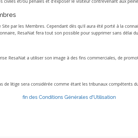
s civiles et/ou pénales et d'exposer le visiteur contrevenant aux pein
embres
e Site par les Membres. Cependant dès qu'il aura été porté à la conn
onnaire, ResaNat fera tout son possible pour supprimer sans délai du S
rise ResaNat a utiliser son image à des fins commerciales, de promot
as de litige sera considérée comme étant les tribunaux compétents du 
fin des Conditions Générales d'Utilisation