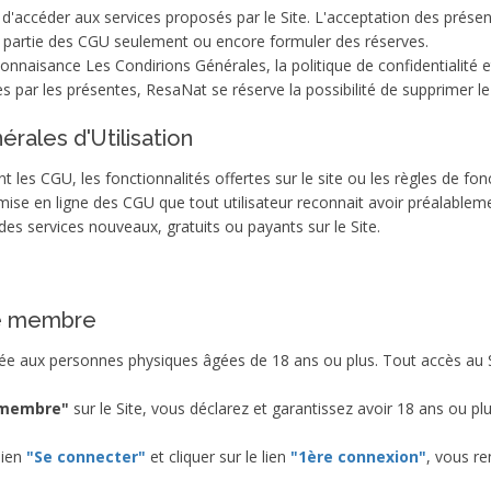
accéder aux services proposés par le Site. L'acceptation des présente
e partie des CGU seulement ou encore formuler des réserves.
naisance Les Condirions Générales, la politique de confidentialité et 
 par les présentes, ResaNat se réserve la possibilité de supprimer l
érales d'Utilisation
 les CGU, les fonctionnalités offertes sur le site ou les règles de fo
ise en ligne des CGU que tout utilisateur reconnait avoir préalablem
s services nouveaux, gratuits ou payants sur le Site.
ace membre
ée aux personnes physiques âgées de 18 ans ou plus. Tout accès au 
membre"
sur le Site, vous déclarez et garantissez avoir 18 ans ou plu
lien
"Se connecter"
et cliquer sur le lien
"1ère connexion"
, vous re