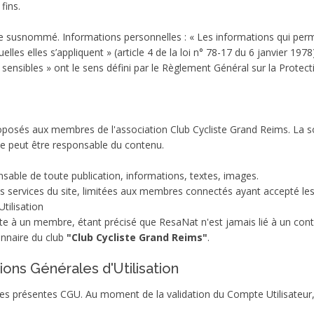
fins.
site susnommé. Informations personnelles : « Les informations qui pe
lles elles s’appliquent » (article 4 de la loi n° 78-17 du 6 janvier 19
 sensibles » ont le sens défini par le Règlement Général sur la Prote
proposés aux membres de l'association Club Cycliste Grand Reims. La 
e peut être responsable du contenu.
.
able de toute publication, informations, textes, images.
es services du site, limitées aux membres connectés ayant accepté les
tilisation
e à un membre, étant précisé que ResaNat n'est jamais lié à un contr
onnaire du club
"Club Cycliste Grand Reims"
.
tions Générales d'Utilisation
 des présentes CGU. Au moment de la validation du Compte Utilisateur,