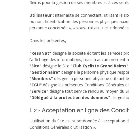
Reims pour la gestion de ses membres et à ces seuls 
Utilisateur :
internaute se connectant, utilisant le 
ou non, l’identification des personnes physiques auxque
personne concernée », « sous-traitant » et « données
Dans les présentes,
"ResaNat"
désigne la société éditant les services 
l'affichage des informations, mais à aucun moment n
"Site"
désigne le Site
"Club Cycliste Grand Reims"
"Gestionnaire"
désigne la personne physique respons
"Membres"
désigne la personne physique utilisant l
"CGU"
désigne les présentes Conditions Générales d'U
"Service"
désigne tout service rendu au moyen du Sit
"Délégué à la protection des données"
: le gesti
I. 2 - Acceptation en ligne des Condi
L'utilisation du Site est subordonnée à l'acceptation
Conditions Générales d'Utilisation ».